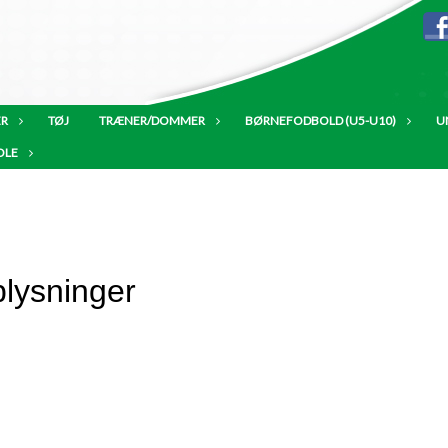
ER
TØJ
TRÆNER/DOMMER
BØRNEFODBOLD (U5-U10)
U
OLE